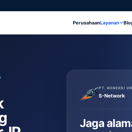
Perusahaan
Layanan
Blo
•
PT. KONEKSI V
S-Network
k
ng
Jaga alama