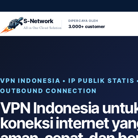
S-Network
DIPERCAYA OLEH
3.000+ customer
All in One Cloud Solution
VPN INDONESIA • IP PUBLIK STATIS 
OUTBOUND CONNECTION
VPN Indonesia untu
koneksi internet ya