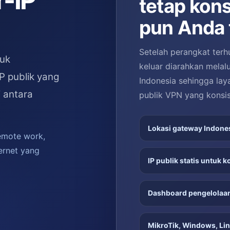
r-IP
tetap kon
pun Anda
Setelah perangkat terh
tuk
keluar diarahkan melal
IP publik yang
Indonesia sehingga lay
 antara
publik VPN yang konsis
Lokasi gateway Indone
emote work,
ernet yang
IP publik statis untuk k
Dashboard pengelolaa
MikroTik, Windows, Li