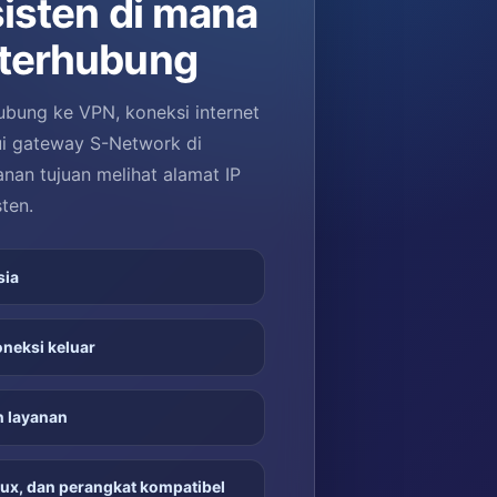
sisten di mana
 terhubung
ubung ke VPN, koneksi internet
ui gateway S-Network di
anan tujuan melihat alamat IP
ten.
sia
oneksi keluar
n layanan
nux, dan perangkat kompatibel