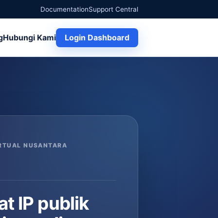
Documentation
Support Central
Login Dashboard
g
Hubungi Kami
IRTUAL NUSANTARA
t IP publik