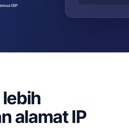
emua ISP
 lebih
n alamat IP