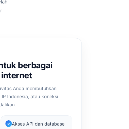
lah
r
ntuk berbagai
internet
tivitas Anda membutuhkan
i IP Indonesia, atau koneksi
alikan.
Akses API dan database
✓