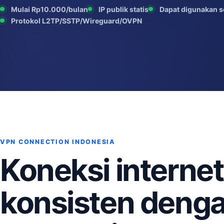
Mulai Rp10.000/bulan
IP publik statis
Dapat digunakan s
Protokol L2TP/SSTP/Wireguard/OVPN
VPN CONNECTION INDONESIA
Koneksi internet
konsisten denga